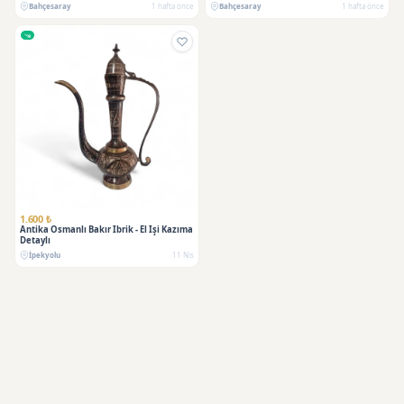
Bahçesaray
1 hafta önce
Bahçesaray
1 hafta önce
1.600 ₺
Antika Osmanlı Bakır Ibrik - El İşi Kazıma
Detaylı
İpekyolu
11 Nis