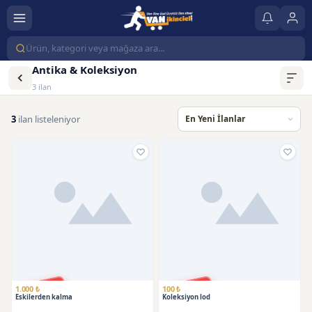
Antika & Koleksiyon
3 ilan
3
ilan listeleniyor
SATILDI
SATILDI
1.000 ₺
100 ₺
Eskilerden kalma
Koleksiyon lod