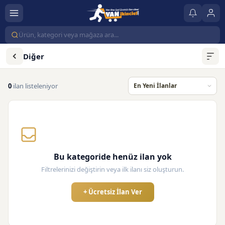
Diğer
0
ilan listeleniyor
Bu kategoride henüz ilan yok
Filtrelerinizi değiştirin veya ilk ilanı siz oluşturun.
+ Ücretsiz İlan Ver