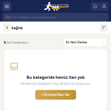
Sağlık
0
ilan listeleniyor
Bu kategoride henüz ilan yok
Filtrelerinizi değiştirin veya ilk ilanı siz oluşturun.
+ Ücretsiz İlan Ver