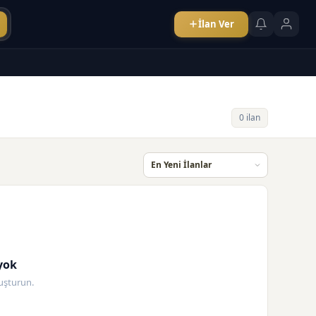
İlan Ver
0 ilan
yok
oluşturun.