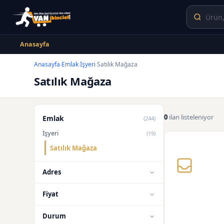
Anasayfa
Anasayfa
Emlak
İşyeri
Satılık Mağaza
›
›
›
Satılık Mağaza
0
ilan listeleniyor
Emlak
(244)
İşyeri
(19)
Satılık Mağaza
Adres
Fiyat
Durum