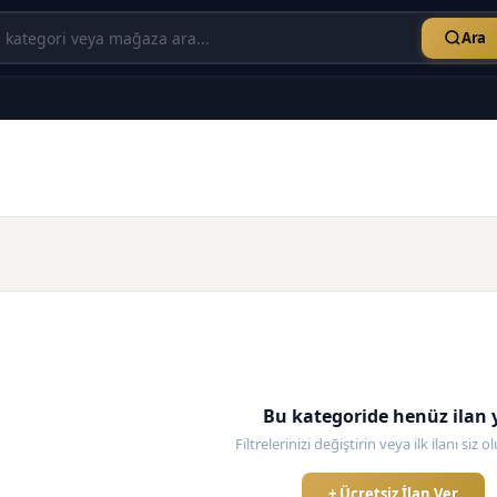
Ara
Bu kategoride henüz ilan 
Filtrelerinizi değiştirin veya ilk ilanı siz 
+ Ücretsiz İlan Ver