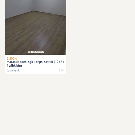
2.500 ₺
maraş caddesi sgk karşısı satılık 2+0 ofis
4 yıllık bina
İpekyolu
5 Nis