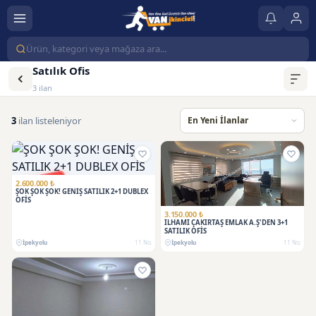
Satılık Ofis
3 ilan
3
ilan listeleniyor
SATILDI
2.600.000 ₺
ŞOK ŞOK ŞOK! GENİŞ SATILIK 2+1 DUBLEX
OFİS
3.150.000 ₺
İLHAMİ ÇAKIRTAŞ EMLAK A.Ş'DEN 3+1
SATILIK OFİS
İpekyolu
11 Nis
İpekyolu
11 Nis