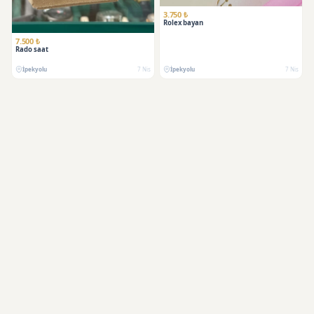
3.750 ₺
Rolex bayan
7.500 ₺
Rado saat
İpekyolu
7 Nis
İpekyolu
7 Nis