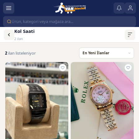
Kol Saati
2 ilan
2
ilan listeleniyor