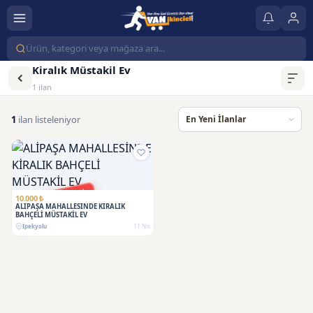
Kiralık Müstakil Ev
1 ilan
1
ilan listeleniyor
KİRAYA VERİLDİ
10.000 ₺
ALİPAŞA MAHALLESİNDE KİRALIK
BAHÇELİ MÜSTAKİL EV
İpekyolu
11 Nis