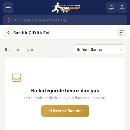
Satılık Çiftlik Evi
0
ilan listeleniyor
Bu kategoride henüz ilan yok
Filtrelerinizi değiştirin veya ilk ilanı siz oluşturun.
+ Ücretsiz İlan Ver