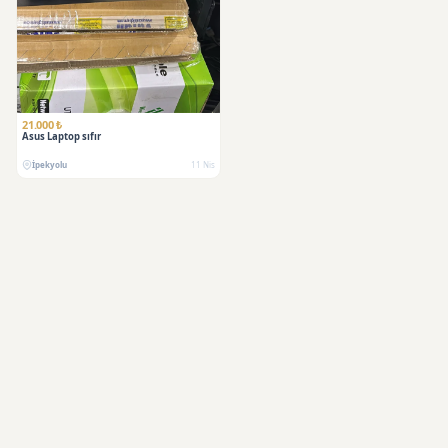
21.000 ₺
Asus Laptop sıfır
İpekyolu
11 Nis