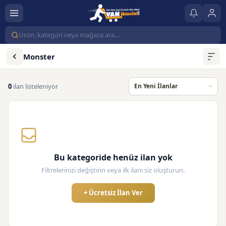
Monster
0
ilan listeleniyor
Bu kategoride henüz ilan yok
Filtrelerinizi değiştirin veya ilk ilanı siz oluşturun.
+ Ücretsiz İlan Ver