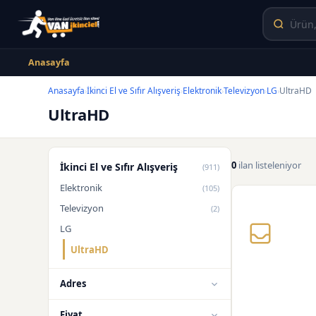
Anasayfa
Anasayfa
İkinci El ve Sıfır Alışveriş
Elektronik
Televizyon
LG
UltraHD
›
›
›
›
›
UltraHD
0
ilan listeleniyor
İkinci El ve Sıfır Alışveriş
(911)
Elektronik
(105)
Televizyon
(2)
LG
UltraHD
Adres
Fiyat