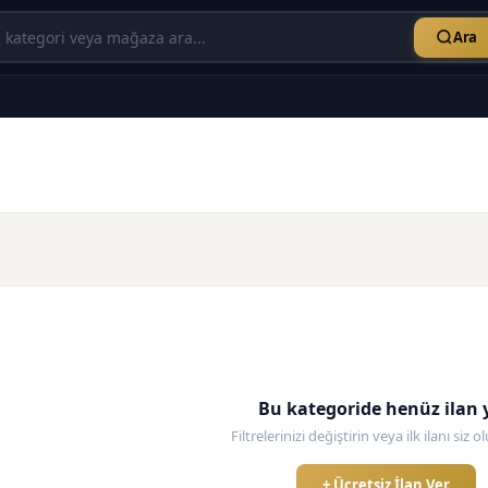
Ara
Bu kategoride henüz ilan 
Filtrelerinizi değiştirin veya ilk ilanı siz 
+ Ücretsiz İlan Ver