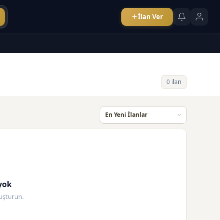
İlan Ver
0 ilan
yok
oluşturun.