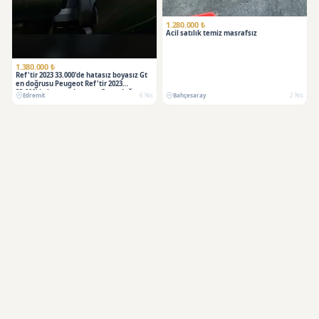
SATILDI
1.280.000 ₺
Acil satılık temiz masrafsız
1.380.000 ₺
Ref'tir 2023 33.000'de hatasız boyasız Gt
en doğrusu Peugeot Ref'tir 2023
33.000'de hatasız boyasız Gt en doğrusu
Edremit
6 Nis
Bahçesaray
2 Nis