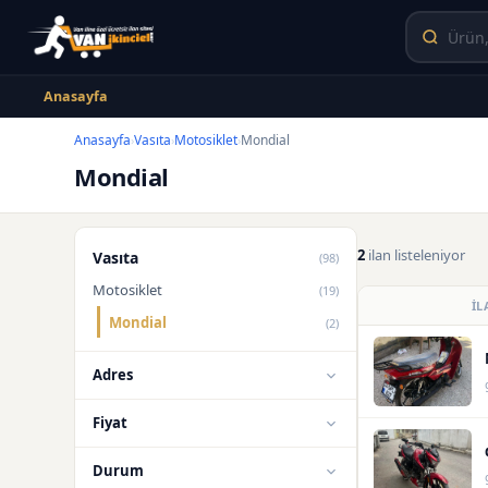
Anasayfa
Anasayfa
Vasıta
Motosiklet
Mondial
›
›
›
Mondial
2
ilan listeleniyor
Vasıta
(98)
Motosiklet
(19)
İL
Mondial
(2)
Adres
Fiyat
Durum