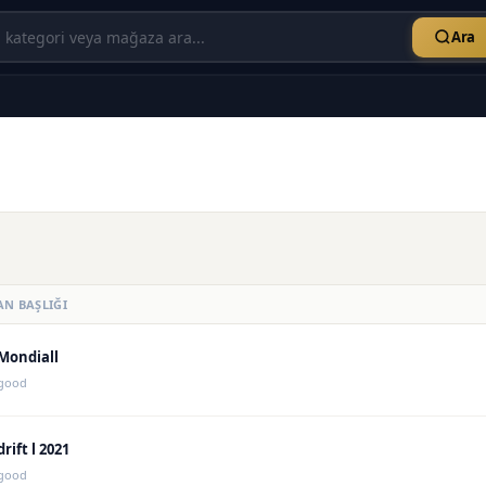
Ara
AN BAŞLIĞI
Mondiall
good
drift l 2021
good