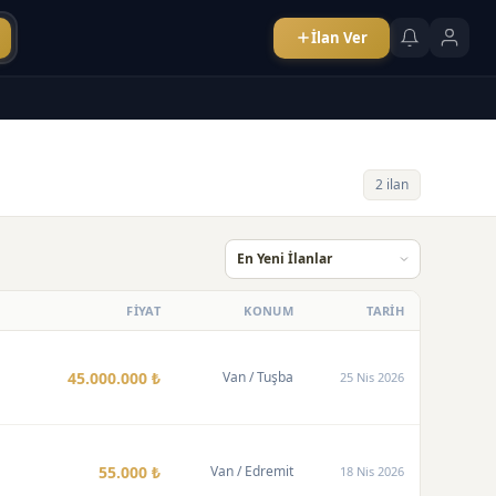
İlan Ver
2 ilan
FİYAT
KONUM
TARİH
45.000.000 ₺
Van
/ Tuşba
25 Nis 2026
55.000 ₺
Van
/ Edremit
18 Nis 2026