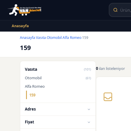
Anasayfa
Anasayfa
Vasıta
Otomobil
Alfa Romeo
159
›
›
›
›
159
0
ilan listeleniyor
Vasıta
(101)
Otomobil
(61)
Alfa Romeo
159
Adres
Fiyat