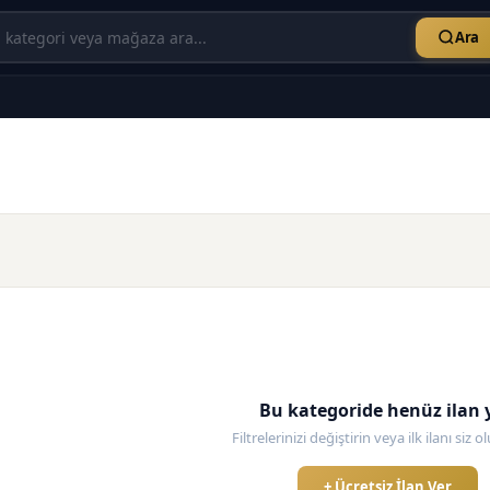
Ara
Bu kategoride henüz ilan 
Filtrelerinizi değiştirin veya ilk ilanı siz 
+ Ücretsiz İlan Ver