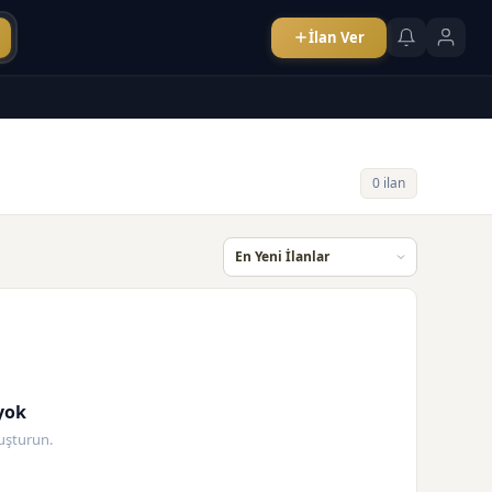
İlan Ver
0 ilan
yok
oluşturun.