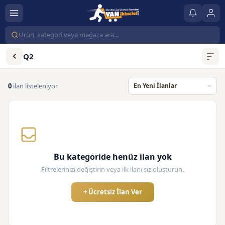
Q2
0
ilan listeleniyor
Bu kategoride henüz ilan yok
Filtrelerinizi değiştirin veya ilk ilanı siz oluşturun.
+ Ücretsiz İlan Ver