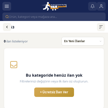
i3
0
ilan listeleniyor
Bu kategoride henüz ilan yok
Filtrelerinizi değiştirin veya ilk ilanı siz oluşturun.
+ Ücretsiz İlan Ver