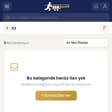
X3
0
ilan listeleniyor
Bu kategoride henüz ilan yok
Filtrelerinizi değiştirin veya ilk ilanı siz oluşturun.
+ Ücretsiz İlan Ver