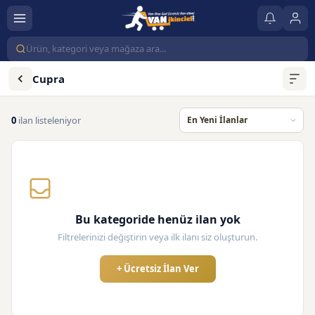
Cupra
0
ilan listeleniyor
Bu kategoride henüz ilan yok
Filtrelerinizi değiştirin veya ilk ilanı siz oluşturun.
+ Ücretsiz İlan Ver