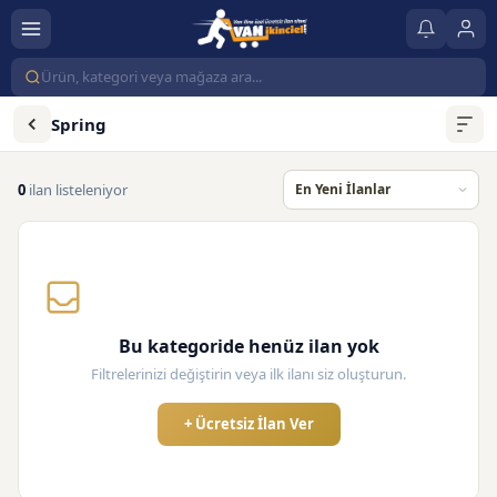
Spring
0
ilan listeleniyor
Bu kategoride henüz ilan yok
Filtrelerinizi değiştirin veya ilk ilanı siz oluşturun.
+ Ücretsiz İlan Ver