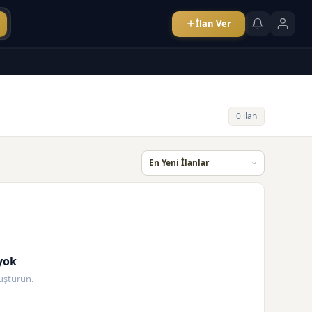
İlan Ver
0 ilan
yok
oluşturun.