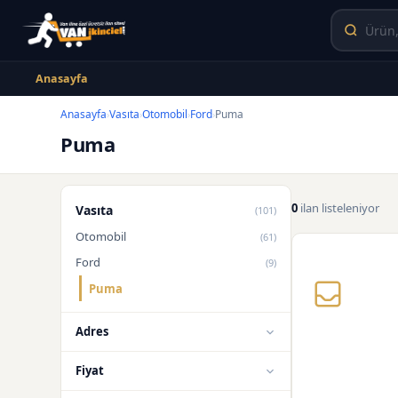
Anasayfa
Anasayfa
Vasıta
Otomobil
Ford
Puma
›
›
›
›
Puma
0
ilan listeleniyor
Vasıta
(101)
Otomobil
(61)
Ford
(9)
Puma
Adres
Fiyat