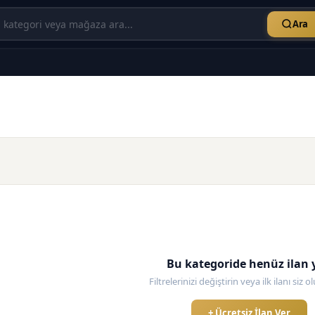
Ara
Bu kategoride henüz ilan 
Filtrelerinizi değiştirin veya ilk ilanı siz 
+ Ücretsiz İlan Ver