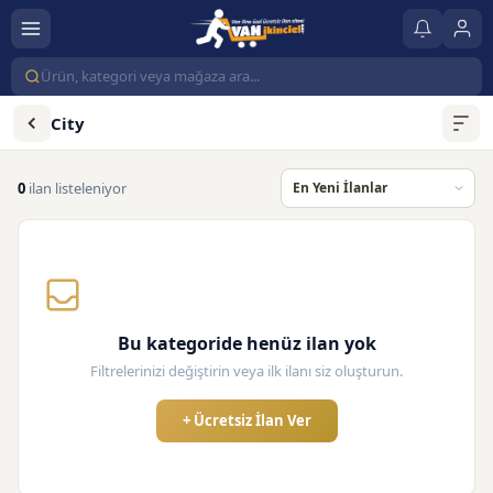
City
0
ilan listeleniyor
Bu kategoride henüz ilan yok
Filtrelerinizi değiştirin veya ilk ilanı siz oluşturun.
+ Ücretsiz İlan Ver