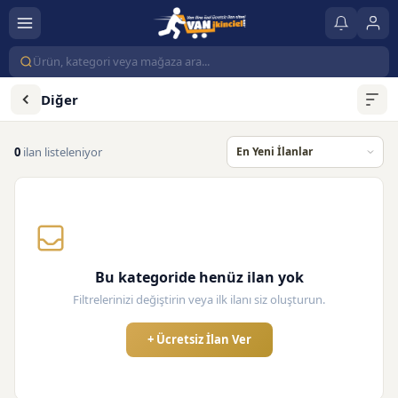
Diğer
0
ilan listeleniyor
Bu kategoride henüz ilan yok
Filtrelerinizi değiştirin veya ilk ilanı siz oluşturun.
+ Ücretsiz İlan Ver