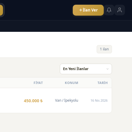
İlan Ver
1 ilan
FİYAT
KONUM
TARİH
450.000 ₺
Van
/ İpekyolu
16 Nis 2026