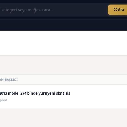
Ara
AN BAŞLIĞI
2013 model 274 binde yuruyeni skntisis
good