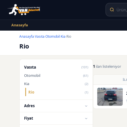
Anasayfa
Anasayfa
Vasıta
Otomobil
Kia
Rio
›
›
›
›
Rio
1
ilan listeleniyor
Vasıta
(101)
Otomobil
(61)
İL
Kia
(2)
Rio
(1)
Adres
Fiyat