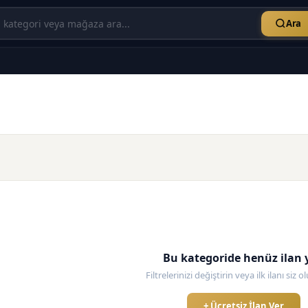
Ara
Bu kategoride henüz ilan 
Filtrelerinizi değiştirin veya ilk ilanı siz 
+ Ücretsiz İlan Ver