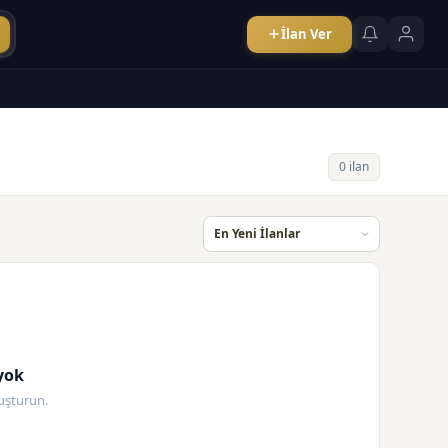
İlan Ver
0 ilan
yok
oluşturun.