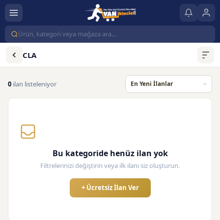
CLA
0
ilan listeleniyor
Bu kategoride henüz ilan yok
Filtrelerinizi değiştirin veya ilk ilanı siz oluşturun.
+ Ücretsiz İlan Ver