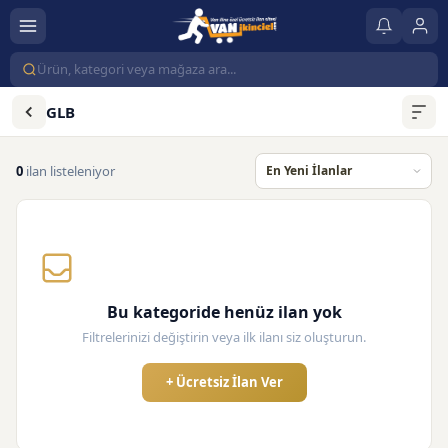
GLB
0
ilan listeleniyor
Bu kategoride henüz ilan yok
Filtrelerinizi değiştirin veya ilk ilanı siz oluşturun.
+ Ücretsiz İlan Ver