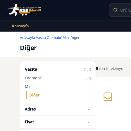
Anasayfa
Anasayfa
Vasıta
Otomobil
Mini
Diğer
›
›
›
›
Diğer
0
ilan listeleniyor
Vasıta
(101)
Otomobil
(61)
Mini
Diğer
Adres
Fiyat