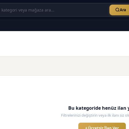
Ara
Bu kategoride henüz ilan 
Filtrelerinizi değiştirin veya ilk ilanı siz 
+ Ücretsiz İlan Ver