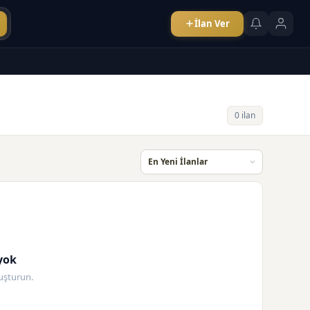
İlan Ver
0 ilan
yok
oluşturun.