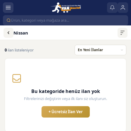
Nissan
0
ilan listeleniyor
Bu kategoride henüz ilan yok
Filtrelerinizi değiştirin veya ilk ilanı siz oluşturun.
+ Ücretsiz İlan Ver