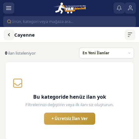
Cayenne
0
ilan listeleniyor
Bu kategoride henüz ilan yok
Filtrelerinizi değiştirin veya ilk ilanı siz oluşturun.
+ Ücretsiz İlan Ver