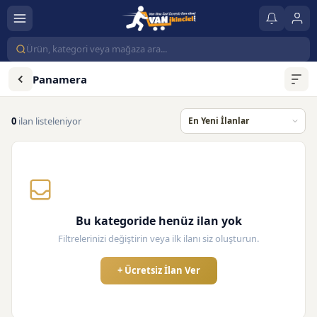
Panamera
0
ilan listeleniyor
Bu kategoride henüz ilan yok
Filtrelerinizi değiştirin veya ilk ilanı siz oluşturun.
+ Ücretsiz İlan Ver