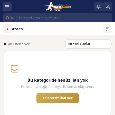
Ateca
0
ilan listeleniyor
Bu kategoride henüz ilan yok
Filtrelerinizi değiştirin veya ilk ilanı siz oluşturun.
+ Ücretsiz İlan Ver