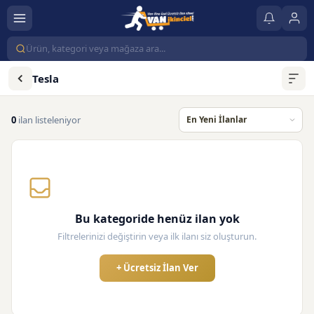
Tesla
0
ilan listeleniyor
Bu kategoride henüz ilan yok
Filtrelerinizi değiştirin veya ilk ilanı siz oluşturun.
+ Ücretsiz İlan Ver