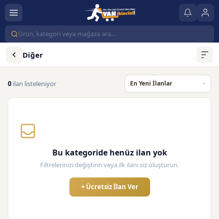
Diğer
0
ilan listeleniyor
Bu kategoride henüz ilan yok
Filtrelerinizi değiştirin veya ilk ilanı siz oluşturun.
+ Ücretsiz İlan Ver