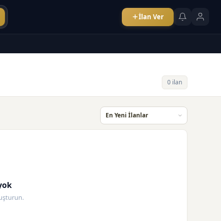
İlan Ver
0 ilan
yok
oluşturun.