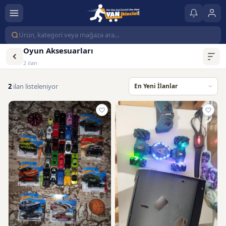
Oyun Aksesuarları
2 ilan
2
ilan listeleniyor