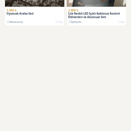
3.500 ₺
2.800 ₺
Oyuncak Araba Seti
Çok Renkli LED Işıklı Kablosuz Kontrol
Eldivenleri ve Aksesuar Seti
Bahçesaray
18 May
İpekyolu
2 May