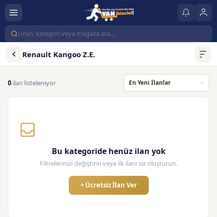
Renault Kangoo Z.E.
0
ilan listeleniyor
Bu kategoride henüz ilan yok
Filtrelerinizi değiştirin veya ilk ilanı siz oluşturun.
+ Ücretsiz İlan Ver