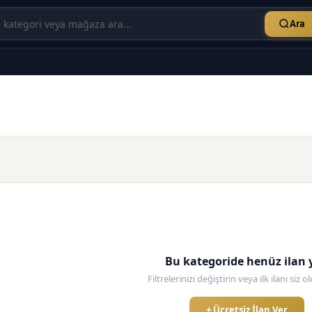
Ara
Bu kategoride henüz ilan 
Filtrelerinizi değiştirin veya ilk ilanı siz 
+ Ücretsiz İlan Ver