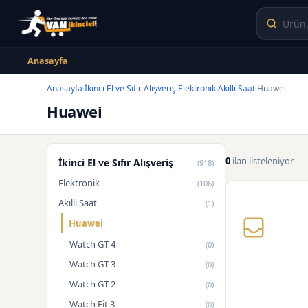
Anasayfa
Anasayfa
İkinci El ve Sıfır Alışveriş
Elektronik
Akıllı Saat
Huawei
›
›
›
›
Huawei
0
ilan listeleniyor
İkinci El ve Sıfır Alışveriş
(918)
Elektronik
(106)
Akıllı Saat
(1)
Huawei
Watch GT 4
(0)
Watch GT 3
(0)
Watch GT 2
(0)
Watch Fit 3
(0)