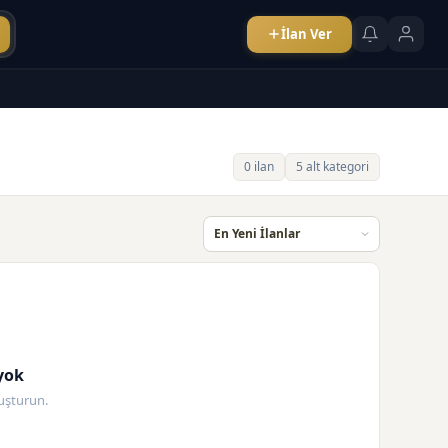
İlan Ver
0 ilan
5 alt kategori
yok
oluşturun.