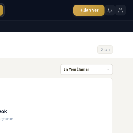
İlan Ver
0 ilan
yok
oluşturun.