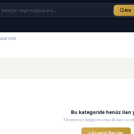
Ara
ystal UHD
Bu kategoride henüz ilan 
Filtrelerinizi değiştirin veya ilk ilanı siz 
+ Ücretsiz İlan Ver