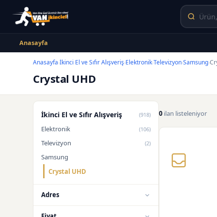
Anasayfa
Anasayfa
İkinci El ve Sıfır Alışveriş
Elektronik
Televizyon
Samsung
Cr
›
›
›
›
›
Crystal UHD
0
ilan listeleniyor
İkinci El ve Sıfır Alışveriş
(918)
Elektronik
(106)
Televizyon
(2)
Samsung
Crystal UHD
Adres
Fiyat