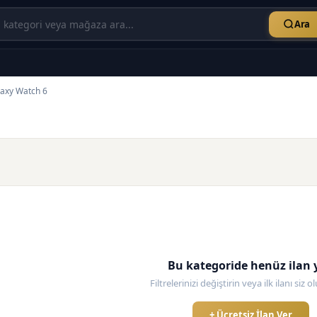
Ara
axy Watch 6
Bu kategoride henüz ilan 
Filtrelerinizi değiştirin veya ilk ilanı siz 
+ Ücretsiz İlan Ver