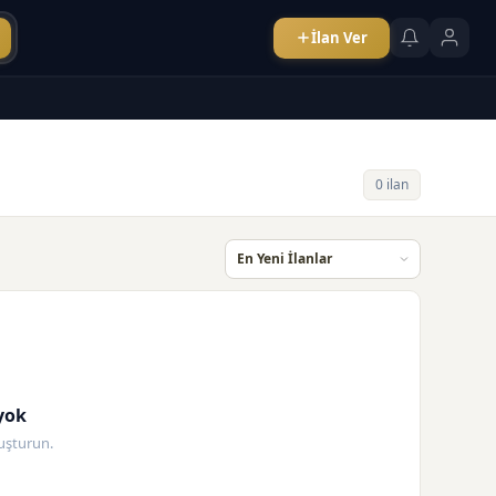
İlan Ver
0 ilan
yok
oluşturun.