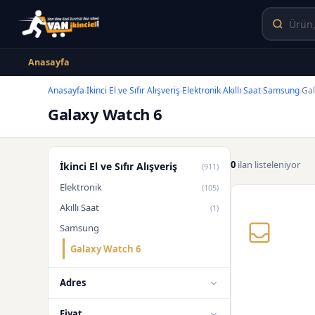
Anasayfa
Anasayfa
İkinci El ve Sıfır Alışveriş
Elektronik
Akıllı Saat
Samsung
Gal
›
›
›
›
›
Galaxy Watch 6
0
ilan listeleniyor
İkinci El ve Sıfır Alışveriş
(911)
Elektronik
(105)
Akıllı Saat
(1)
Samsung
Galaxy Watch 6
Adres
Fiyat