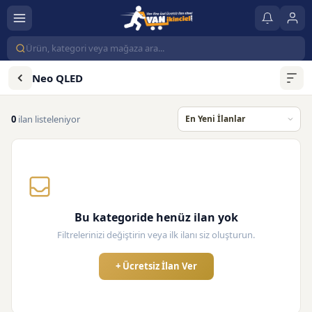
Neo QLED
0
ilan listeleniyor
Bu kategoride henüz ilan yok
Filtrelerinizi değiştirin veya ilk ilanı siz oluşturun.
+ Ücretsiz İlan Ver