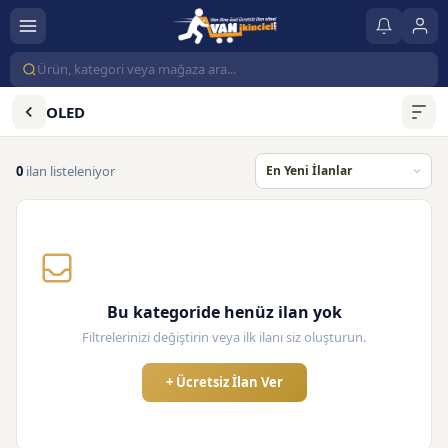
OLED
0
ilan listeleniyor
Bu kategoride henüz ilan yok
Filtrelerinizi değiştirin veya ilk ilanı siz oluşturun.
+ Ücretsiz İlan Ver