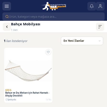
Bahçe Mobilyası
1 ilan
1
ilan listeleniyor
600 ₺
Bahçe ve Dış Mekan için Rahat Hamak -
Ahşap Destekli
İpekyolu
14 Nis