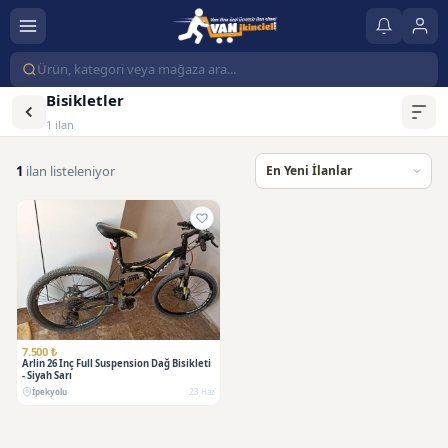
Bisikletler
1 ilan
1
ilan listeleniyor
7.500 ₺
Arlin 26 İnç Full Suspension Dağ Bisikleti
- Siyah Sarı
İpekyolu
23 Haz