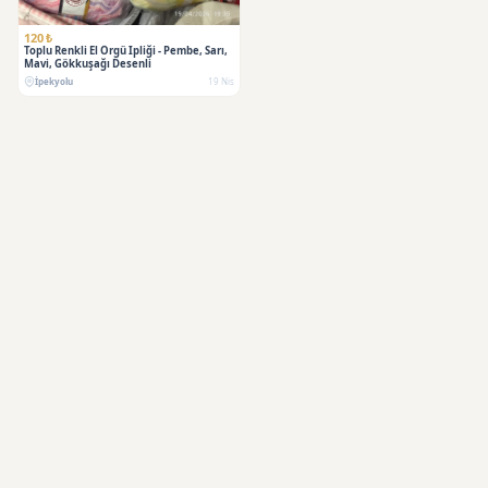
120 ₺
Toplu Renkli El Örgü Ipliği - Pembe, Sarı,
Mavi, Gökkuşağı Desenli
İpekyolu
19 Nis