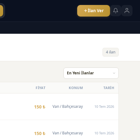
İlan Ver
4 ilan
FİYAT
KONUM
TARİH
150 ₺
Van
/ Bahçesaray
10 Tem 2026
150 ₺
Van
/ Bahçesaray
10 Tem 2026