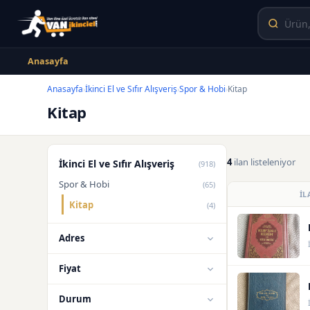
Anasayfa
Anasayfa
İkinci El ve Sıfır Alışveriş
Spor & Hobi
Kitap
›
›
›
Kitap
4
ilan listeleniyor
İkinci El ve Sıfır Alışveriş
(918)
Spor & Hobi
(65)
İL
Kitap
(4)
Adres
Fiyat
Durum