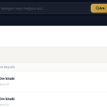
Ara
AN BAŞLIĞI
Din kitabi
İkinci El
Din kitabi
İkinci El