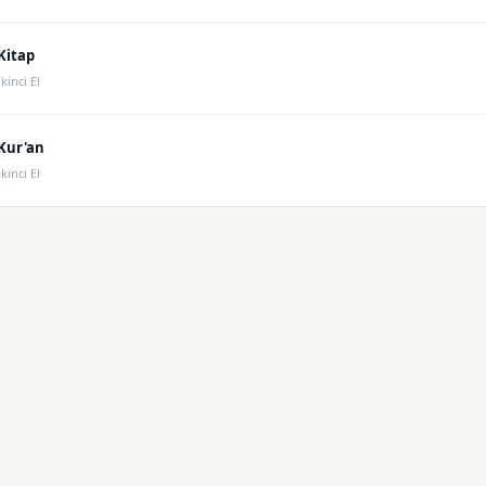
Kitap
İkinci El
Kur'an
İkinci El