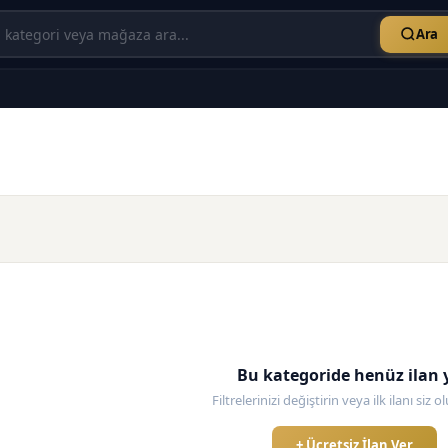
Ara
Bu kategoride henüz ilan 
Filtrelerinizi değiştirin veya ilk ilanı siz 
+ Ücretsiz İlan Ver