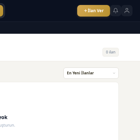
İlan Ver
0 ilan
yok
oluşturun.