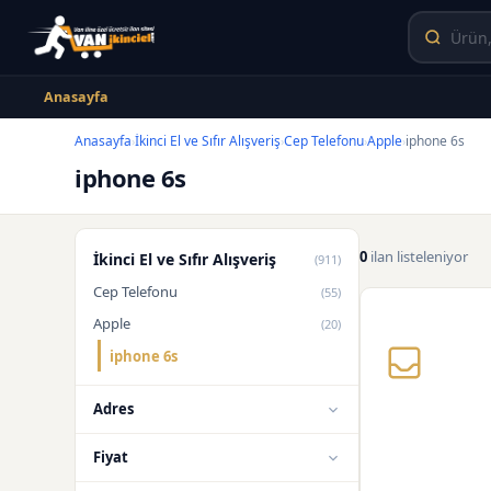
Anasayfa
Anasayfa
İkinci El ve Sıfır Alışveriş
Cep Telefonu
Apple
iphone 6s
›
›
›
›
iphone 6s
0
ilan listeleniyor
İkinci El ve Sıfır Alışveriş
(911)
Cep Telefonu
(55)
Apple
(20)
iphone 6s
Adres
Fiyat