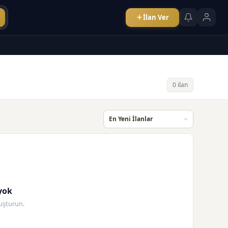
İlan Ver
0 ilan
yok
oluşturun.