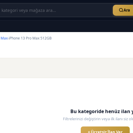
Ara
o Max
iPhone 13 Pro Max 512GB
›
Bu kategoride henüz ilan 
Filtrelerinizi değiştirin veya ilk ilanı siz 
+ Ücretsiz İlan Ver