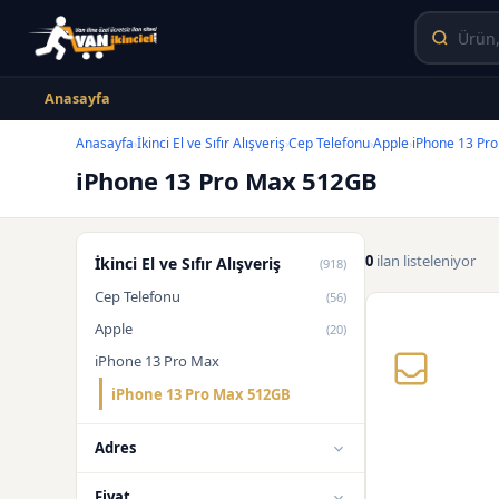
Anasayfa
Anasayfa
İkinci El ve Sıfır Alışveriş
Cep Telefonu
Apple
iPhone 13 Pr
›
›
›
›
iPhone 13 Pro Max 512GB
0
ilan listeleniyor
İkinci El ve Sıfır Alışveriş
(918)
Cep Telefonu
(56)
Apple
(20)
iPhone 13 Pro Max
iPhone 13 Pro Max 512GB
Adres
Fiyat