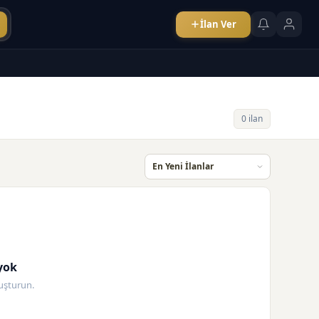
İlan Ver
0 ilan
yok
oluşturun.