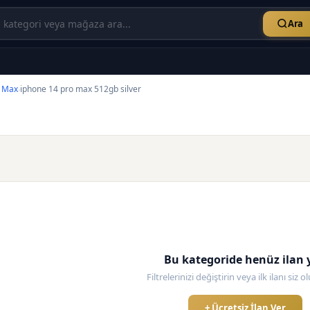
Ara
o Max
iphone 14 pro max 512gb silver
›
Bu kategoride henüz ilan 
Filtrelerinizi değiştirin veya ilk ilanı siz 
+ Ücretsiz İlan Ver