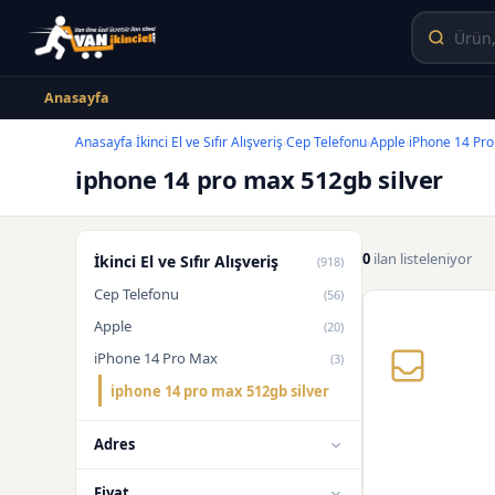
Anasayfa
Anasayfa
İkinci El ve Sıfır Alışveriş
Cep Telefonu
Apple
iPhone 14 Pr
›
›
›
›
iphone 14 pro max 512gb silver
0
ilan listeleniyor
İkinci El ve Sıfır Alışveriş
(918)
Cep Telefonu
(56)
Apple
(20)
iPhone 14 Pro Max
(3)
iphone 14 pro max 512gb silver
Adres
Fiyat