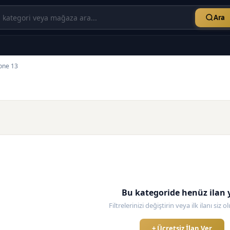
Ara
one 13
Bu kategoride henüz ilan 
Filtrelerinizi değiştirin veya ilk ilanı siz 
+ Ücretsiz İlan Ver