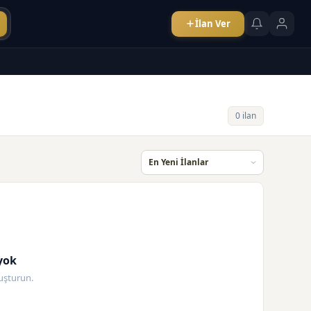
İlan Ver
0 ilan
yok
oluşturun.