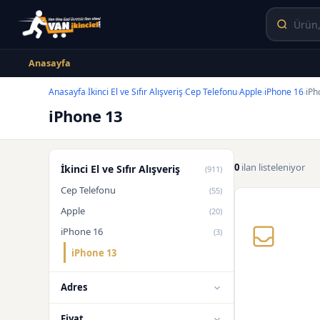
Anasayfa
Anasayfa
İkinci El ve Sıfır Alışveriş
Cep Telefonu
Apple
iPhone 16
iPh
›
›
›
›
›
iPhone 13
0
ilan listeleniyor
İkinci El ve Sıfır Alışveriş
(911)
Cep Telefonu
(55)
Apple
(20)
iPhone 16
(3)
iPhone 13
Adres
Fiyat