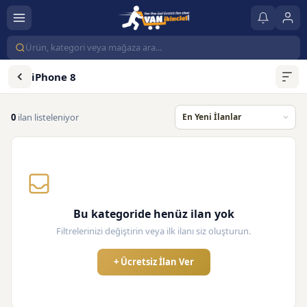
iPhone 8
0
ilan listeleniyor
Bu kategoride henüz ilan yok
Filtrelerinizi değiştirin veya ilk ilanı siz oluşturun.
+ Ücretsiz İlan Ver